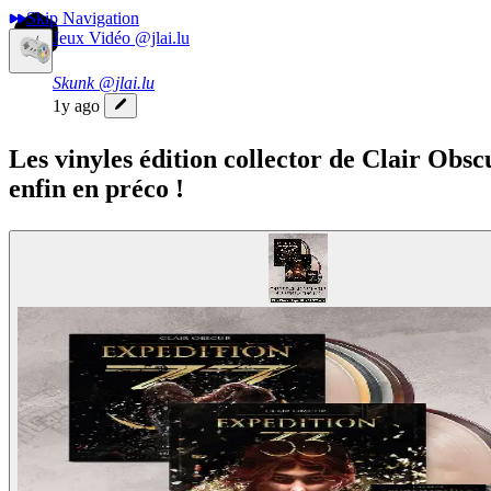
Skip Navigation
Jeux Vidéo
@jlai.lu
Skunk
@jlai.lu
1y ago
Les vinyles édition collector de Clair Obsc
enfin en préco !