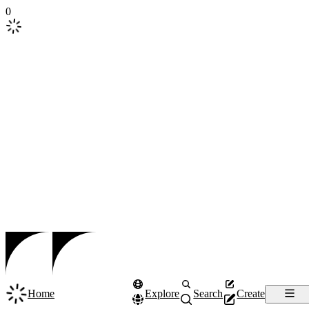
0
Home
Explore
Search
Create