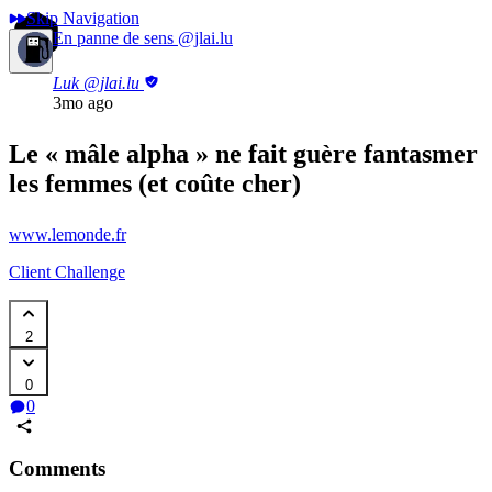
Skip Navigation
En panne de sens
@jlai.lu
Luk
@jlai.lu
3mo ago
Le « mâle alpha » ne fait guère fantasmer
les femmes (et coûte cher)
www.lemonde.fr
Client Challenge
2
0
0
Comments