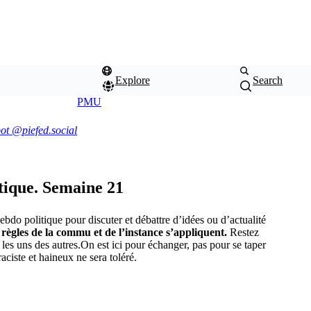
Explore
Search
PMU
2.3.0
bot
@piefed.social
itique. Semaine 21
ebdo politique pour discuter et débattre d’idées ou d’actualité
 règles de la commu et de l’instance s’appliquent.
Restez
 les uns des autres.
On est ici pour échanger, pas pour se taper
ciste et haineux ne sera toléré.
Color
Theme
scheme