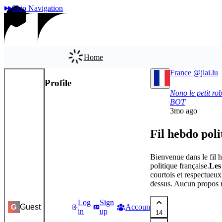
Skip Navigation
Home
France
@jlai.lu
Profile
App
Nono le petit ro
BOT
3mo ago
Fil hebdo pol
Bienvenue dans le fil h
politique française.
Les
courtois et respectueux
dessus. Aucun propos ra
Log
Sign
Guest
Accounts
Settings
G
in
up
14