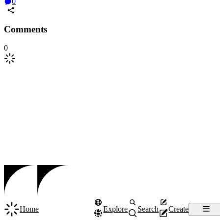
0
Comments
0
Home
Explore
Search
Create