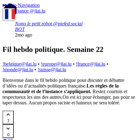
Skip Navigation
France
@jlai.lu
Nono le petit robot
@piefed.social
BOT
2mo ago
Fil hebdo politique. Semaine 22
!belgique@jlai.lu
•
!europe@jlai.lu
•
!france@jlai.lu
•
!monde@jlai.lu
•
!suisse@jlai.lu
Bienvenue dans le fil hebdo politique pour discuter et débattre
d’idées ou d’actualités politiques française.
Les règles de la
communauté et de l’instance s’appliquent.
Restez courtois et
respectueux les uns des autres.
On est ici pour échanger, pas pour se
taper dessus. Aucun propos raciste et haineux ne sera toléré.
7
0