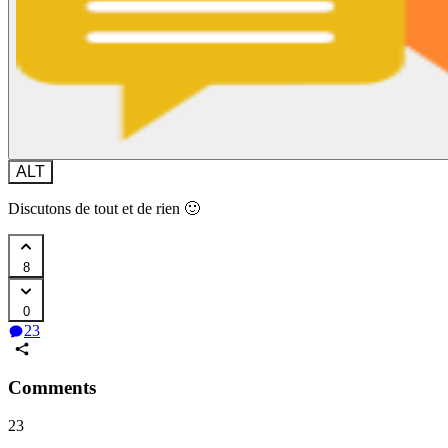
ALT
Discutons de tout et de rien 🙂
8
0
23
Comments
23