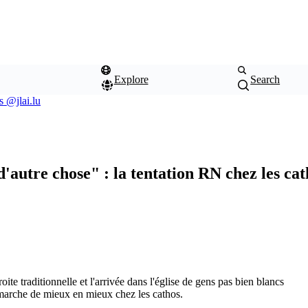
Explore
Search
s
@jlai.lu
2.3.0
'autre chose" : la tentation RN chez les cat
ite traditionnelle et l'arrivée dans l'église de gens pas bien blancs
marche de mieux en mieux chez les cathos.
Color
Theme