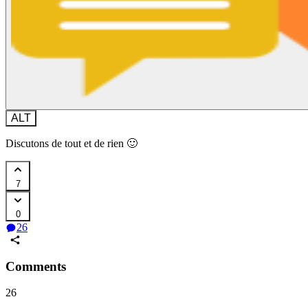
ALT
Discutons de tout et de rien 🙂
7
0
26
Comments
26