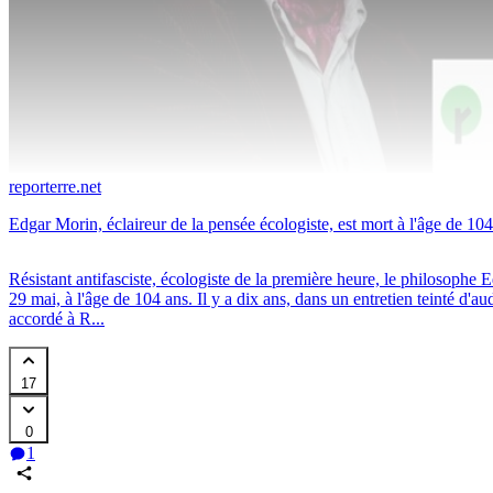
reporterre.net
Edgar Morin, éclaireur de la pensée écologiste, est mort à l'âge de 10
Résistant antifasciste, écologiste de la première heure, le philosophe 
29 mai, à l'âge de 104 ans. Il y a dix ans, dans un entretien teinté d'a
accordé à R
...
17
0
1