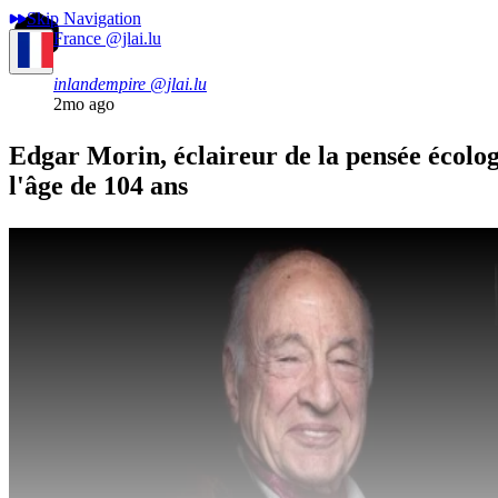
Skip Navigation
France
@jlai.lu
inlandempire
@jlai.lu
2mo ago
Edgar Morin, éclaireur de la pensée écologi
l'âge de 104 ans