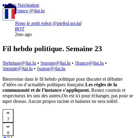
Skip Navigation
France
@jlai.lu
Nono le petit robot
@piefed.social
BOT
2mo ago
Fil hebdo politique. Semaine 23
!belgique@jlai.lu
•
!europe@jlai.lu
•
!france@jlai.lu
•
!monde@jlai.lu
•
!suisse@jlai.lu
Bienvenue dans le fil hebdo politique pour discuter et débattre
d’idées ou d’actualités politiques française.
Les règles de la
communauté et de l’instance s’appliquent.
Restez courtois et
respectueux les uns des autres.
On est ici pour échanger, pas pour se
taper dessus. Aucun propos raciste et haineux ne sera toléré.
7
0