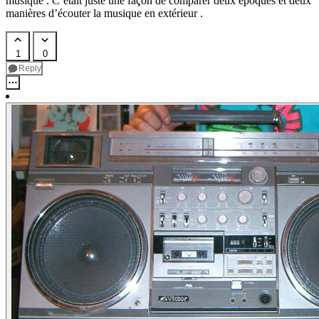
musique . C’était juste une façon de comparer deux époques et deux
manières d’écouter la musique en extérieur .
1
0
Reply
Forum Libre
@jlai.lu
Humbucker59
@tarte.nuage-libre.fr
3w
ago
Tarte
raconte
:
Le
Ghettoblaster