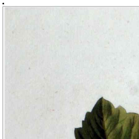
Forum Libre
@jlai.lu
Humbucker59
@tarte.nuage-libre.fr
2w
ago
Tarte
raconte
:
L'érysimum