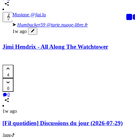
Musique
@jlai.lu
Humbucker59
@tarte.nuage-libre.fr
1w ago
Jimi Hendrix - All Along The Watchtower
4
0
0
1w ago
[Fil quotidien] Discussions du jour (2026-07-29)
Jump