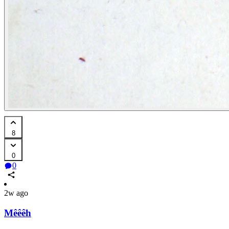
8
0
0
2w ago
Mêêêh