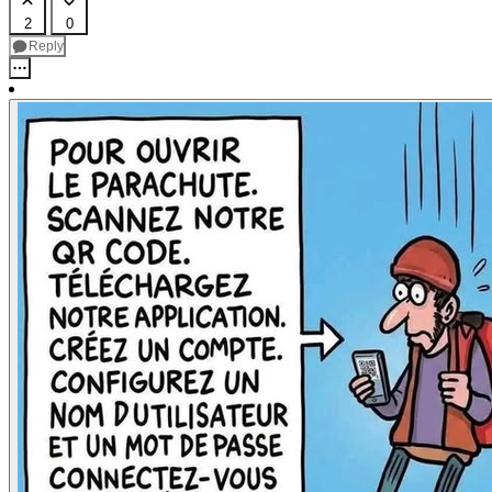
2
0
Reply
Rance
@jlai.lu
Humbucker59
@tarte.nuage-libre.fr
2w
ago
Le
parachute