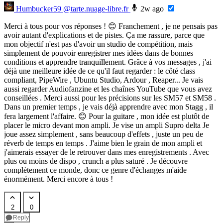
Humbucker59
@tarte.nuage-libre.fr
2w ago
Merci à tous pour vos réponses ! 😊 Franchement , je ne pensais pas
avoir autant d'explications et de pistes. Ça me rassure, parce que
mon objectif n'est pas d'avoir un studio de compétition, mais
simplement de pouvoir enregistrer mes idées dans de bonnes
conditions et apprendre tranquillement. Grâce à vos messages , j'ai
déjà une meilleure idée de ce qu'il faut regarder : le côté class
compliant, PipeWire , Ubuntu Studio, Ardour , Reaper... Je vais
aussi regarder Audiofanzine et les chaînes YouTube que vous avez
conseillées . Merci aussi pour les précisions sur les SM57 et SM58 .
Dans un premier temps , je vais déjà apprendre avec mon Stagg , il
fera largement l'affaire. 😊 Pour la guitare , mon idée est plutôt de
placer le micro devant mon ampli. Je vise un ampli Supro delta Je
joue assez simplement , sans beaucoup d'effets , juste un peu de
réverb de temps en temps . J'aime bien le grain de mon ampli et
j'aimerais essayer de le retrouver dans mes enregistrements . Avec
plus ou moins de dispo , crunch a plus saturé . Je découvre
complètement ce monde, donc ce genre d'échanges m'aide
énormément. Merci encore à tous !
2
0
Reply