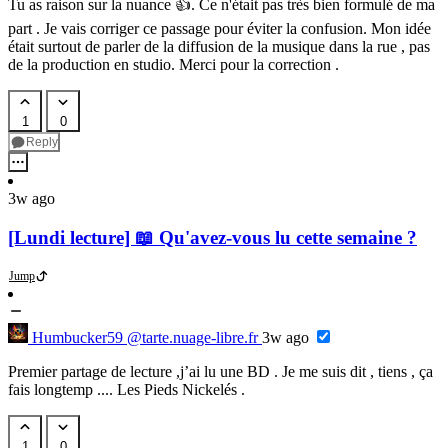
Tu as raison sur la nuance 👍. Ce n'était pas très bien formulé de ma
part . Je vais corriger ce passage pour éviter la confusion. Mon idée
était surtout de parler de la diffusion de la musique dans la rue , pas
de la production en studio. Merci pour la correction .
1
0
Reply
3w ago
[Lundi lecture] 📖 Qu'avez-vous lu cette semaine ?
Jump
Humbucker59
@tarte.nuage-libre.fr
3w ago
Premier partage de lecture ,j’ai lu une BD . Je me suis dit , tiens , ça
fais longtemp .... Les Pieds Nickelés .
1
0