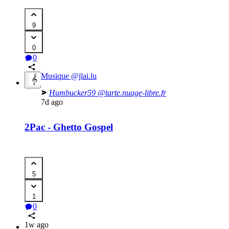
9
0
0
Musique
@jlai.lu
Humbucker59
@tarte.nuage-libre.fr
7d ago
2Pac - Ghetto Gospel
5
1
0
1w ago