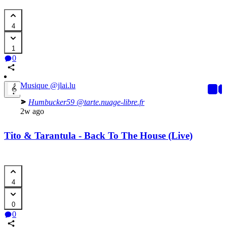
4
1
0
Musique
@jlai.lu
Humbucker59
@tarte.nuage-libre.fr
2w ago
Tito & Tarantula - Back To The House (Live)
4
0
0