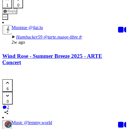
1
0
Reply
Musique
@jlai.lu
Humbucker59
@tarte.nuage-libre.fr
2w ago
Wind Rose - Summer Breeze 2025 - ARTE
Concert
6
0
2
Music
@lemmy.world