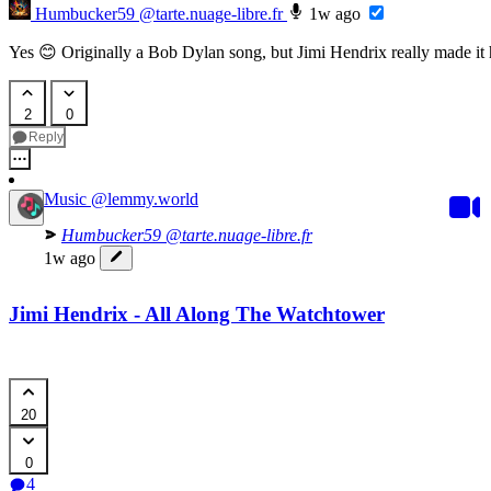
Humbucker59
@tarte.nuage-libre.fr
1w ago
Yes 😊 Originally a Bob Dylan song, but Jimi Hendrix really made it 
2
0
Reply
Music
@lemmy.world
Humbucker59
@tarte.nuage-libre.fr
1w ago
Jimi Hendrix - All Along The Watchtower
20
0
4