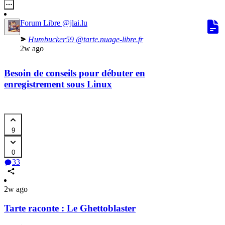
Forum Libre
@jlai.lu
Humbucker59
@tarte.nuage-libre.fr
2w ago
Besoin de conseils pour débuter en
enregistrement sous Linux
9
0
33
2w ago
Tarte raconte : Le Ghettoblaster