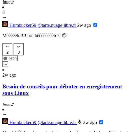
Jump
3
Humbucker59
@tarte.nuage-libre.fr
2w ago
Mêêêêêh !!!!! ou bêêêêêêêêh ?! 🙃
2
0
Reply
2w ago
Besoin de conseils pour débuter en enregistrement
sous Linux
Jump
Humbucker59
@tarte.nuage-libre.fr
2w ago