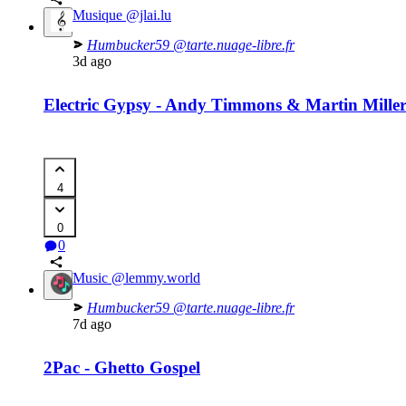
Musique
@jlai.lu
Humbucker59
@tarte.nuage-libre.fr
3d ago
Electric Gypsy - Andy Timmons & Martin Miller 
4
0
0
Music
@lemmy.world
Humbucker59
@tarte.nuage-libre.fr
7d ago
2Pac - Ghetto Gospel