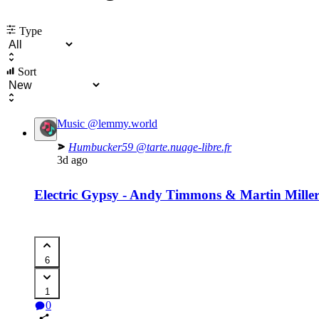
Type
Sort
Music
@lemmy.world
Humbucker59
@tarte.nuage-libre.fr
3d ago
Electric Gypsy - Andy Timmons & Martin Miller 
6
1
0