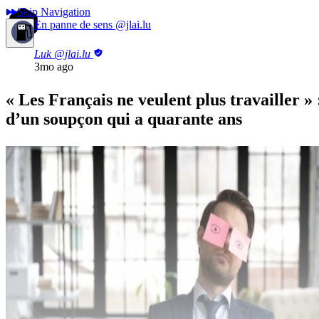
Skip Navigation
En panne de sens
@jlai.lu
Luk
@jlai.lu
3mo ago
« Les Français ne veulent plus travailler » 
d’un soupçon qui a quarante ans